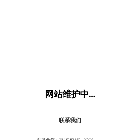
六一儿童网
网站维护中...
联系我们
商务合作：1548167561（QQ）