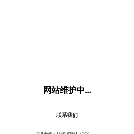
六一儿童网
网站维护中...
联系我们
商务合作：1548167561（QQ）