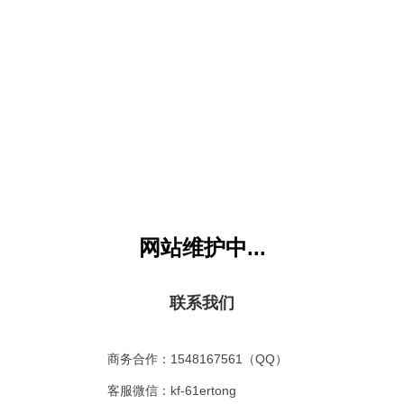
：《咏怀古迹其二》需要
月卡VIP
才能访问，您目前是：
游客或没权限会员
，
马上升级V
童网
版权所有 All Rights Reserved. 联系EMAIL：kf@61gequ.com (
粤ICP备11008
本站VIP所下载内容严禁用于商业行为，违者必究
网站维护中...
联系我们
商务合作：1548167561（QQ）
客服微信：kf-61ertong