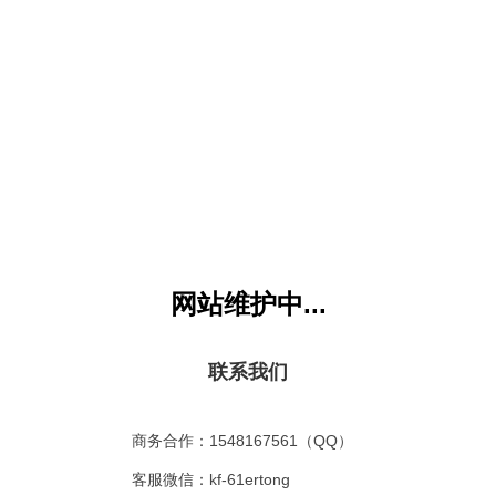
文档：《蝉》需要
月卡VIP
才能访问，您目前是：
游客或没权限会员
，
马上升级VIP>
童网
版权所有 All Rights Reserved. 联系EMAIL：kf@61gequ.com (
粤ICP备11008
本站VIP所下载内容严禁用于商业行为，违者必究
网站维护中...
联系我们
商务合作：1548167561（QQ）
客服微信：kf-61ertong