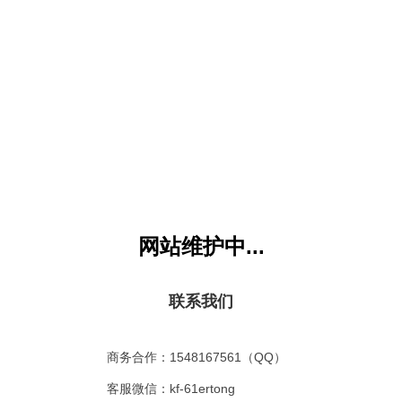
《秋夜喜遇王处士》需要
月卡VIP
才能访问，您目前是：
游客或没权限会员
，
马上升级
童网
版权所有 All Rights Reserved. 联系EMAIL：kf@61gequ.com (
粤ICP备11008
本站VIP所下载内容严禁用于商业行为，违者必究
网站维护中...
联系我们
商务合作：1548167561（QQ）
客服微信：kf-61ertong