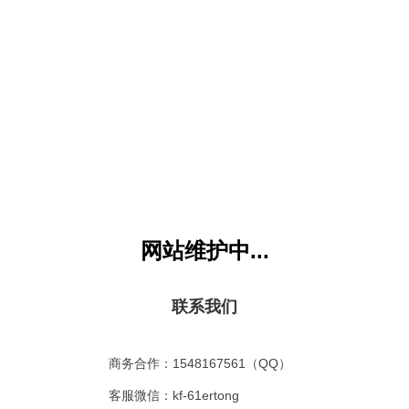
祸因恶积，福缘善庆》需要
月卡VIP
才能访问，您目前是：
游客或没权限会员
，
马上升
童网
版权所有 All Rights Reserved. 联系EMAIL：kf@61gequ.com (
粤ICP备11008
本站VIP所下载内容严禁用于商业行为，违者必究
网站维护中...
联系我们
商务合作：1548167561（QQ）
客服微信：kf-61ertong