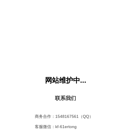
《万圣节手工立体画》需要
月卡VIP
才能访问，您目前是：
游客或没权限会员
，
马上升
童网
版权所有 All Rights Reserved. 联系EMAIL：kf@61gequ.com (
粤ICP备11008
本站VIP所下载内容严禁用于商业行为，违者必究
网站维护中...
联系我们
商务合作：1548167561（QQ）
客服微信：kf-61ertong