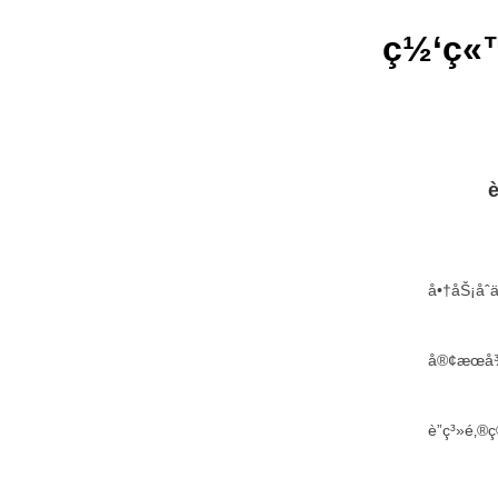
ç½‘ç«™
è
å•†åŠ¡å
å®¢æœå¾
è”ç³»é‚