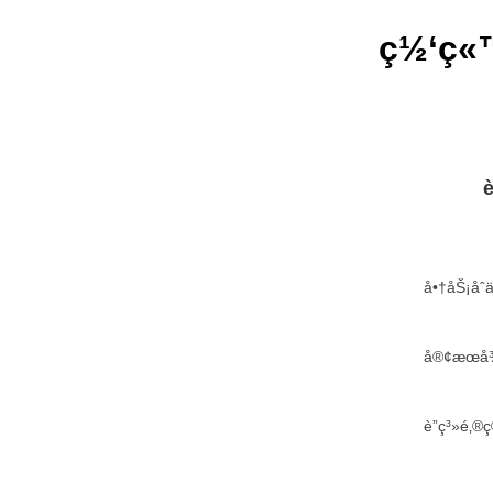
ç½‘ç«™
è
å•†åŠ¡å
å®¢æœå¾
è”ç³»é‚