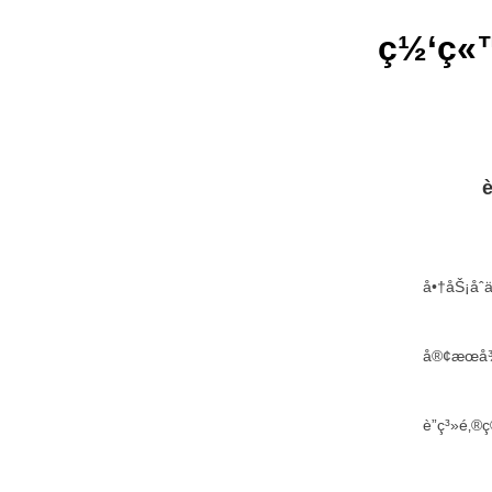
ç½‘ç«™
è
å•†åŠ¡å
å®¢æœå¾
è”ç³»é‚