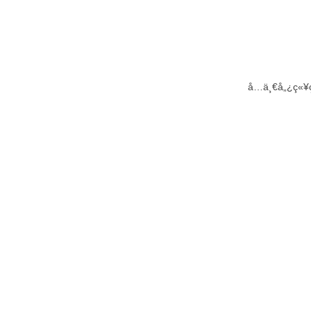
å…­ä¸€å„¿ç«¥