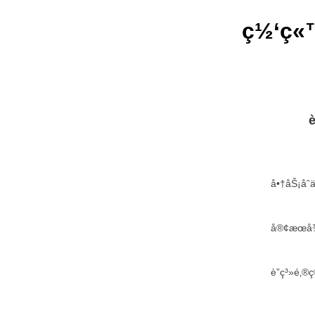
ç½‘ç«™
è
å•†åŠ¡å
å®¢æœå¾
è”ç³»é‚