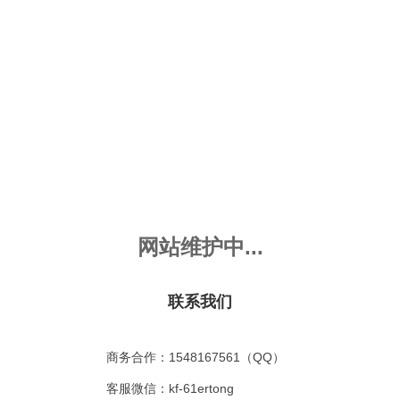
26.0万
微信
更多
播放：
评分
总分:
4.2
网站维护中...
个怎么用力拉，都拉不动车子，这是为什么呢？小朋
联系我们
商务合作：1548167561（QQ）
客服微信：kf-61ertong