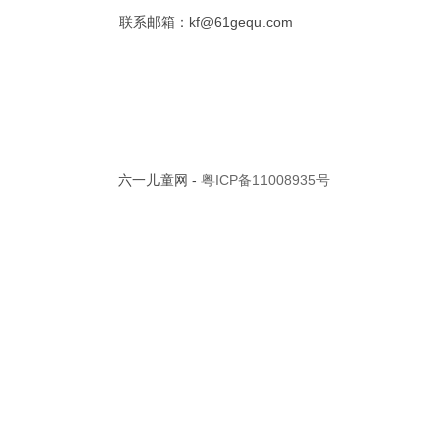
联系邮箱：kf@61gequ.com
描写人物品质的
成语大全 四字成
儿歌串烧100首_儿
六一儿童网 -
粤ICP备11008935号