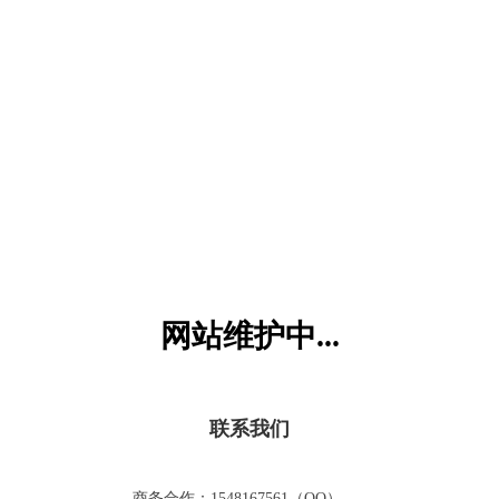
六一儿童网
网站维护中...
联系我们
商务合作：1548167561（QQ）