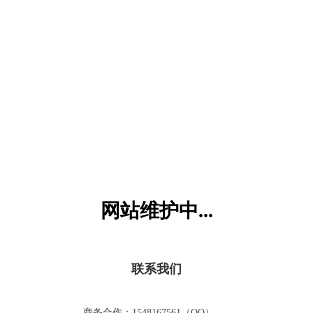
六一儿童网
网站维护中...
联系我们
商务合作：1548167561（QQ）