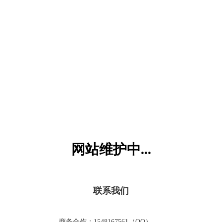
六一儿童网
网站维护中...
联系我们
商务合作：1548167561（QQ）