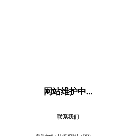
六一儿童网
网站维护中...
联系我们
商务合作：1548167561（QQ）