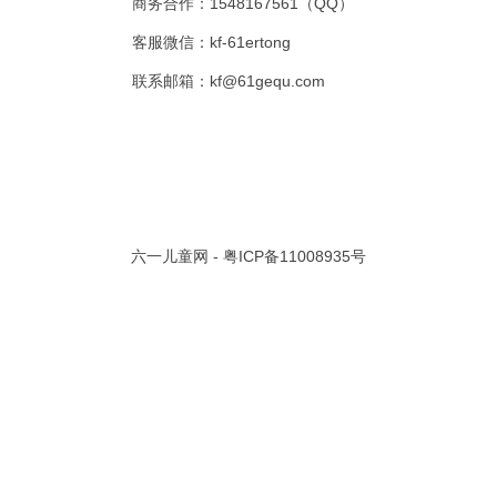
商务合作：1548167561（QQ）
客服微信：kf-61ertong
联系邮箱：kf@61gequ.com
015-12-08
.0万
共 1 页/
1
条记录
六一儿童网 -
粤ICP备11008935号
视频大全
寓言故事的成语
成语故事大全
幼儿园儿歌
儿歌
动漫歌曲大全
交通安全儿歌
少儿歌曲大全
催眠曲
早教儿歌
讲故事视频
儿歌大全100首
生童谣大全
婴幼儿歌曲
经典儿童故事
十万个为什么
故事大全
儿童百科大全
动物童话故事
abcd儿歌
歌曲
儿歌串烧100首
四季儿歌
小学生安全儿歌
的儿歌
婴儿摇篮曲
3岁儿童故事
宝宝早教视频