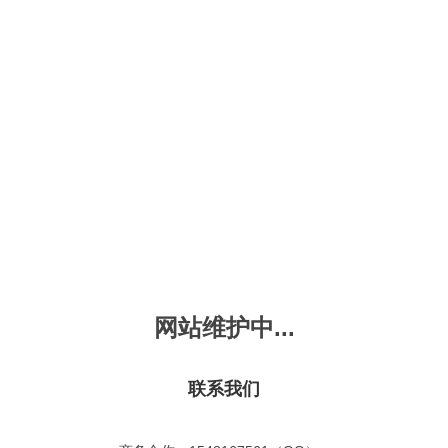
新会员注册
忘记密码？
发布动画
手机版
｜
平板版
｜
收
频
幼儿教育
儿童英语
国学启蒙
魔法学校
故事
十万个为什么
嘟拉单词
嘟拉三字经
嘟拉学汉字
嘟
烧50首
VIP会员升
故事
嘟拉安全教育
嘟拉字母
嘟拉古诗
嘟拉学拼音
嘟
拉古诗
共有嘟拉古诗
1
首
故事
嘟拉文明礼仪
学单词
嘟拉弟子规
嘟拉数学
嘟
：
不限
今日
本周
本月
网站维护中...
故事
教育百科
嘟拉百家姓
颜色城堡
嘟
：
不限
1-2
3-4
5-6
6以上
故事
嘟拉千字文
口语城堡
嘟
：
不限
教育
习惯
智力
动物
爱国
科学
家庭
联系我们
事
嘟
气推荐
最近更新
最受欢迎
最多评论
最高评分
嘟