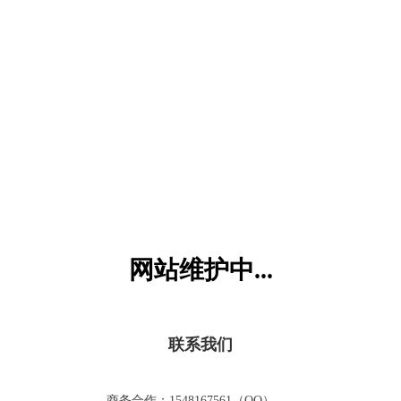
六一儿童网
网站维护中...
联系我们
商务合作：1548167561（QQ）