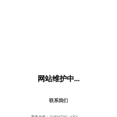
六一儿童网
网站维护中...
联系我们
商务合作：1548167561（QQ）