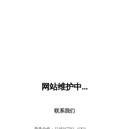
六一儿童网
网站维护中...
联系我们
商务合作：1548167561（QQ）