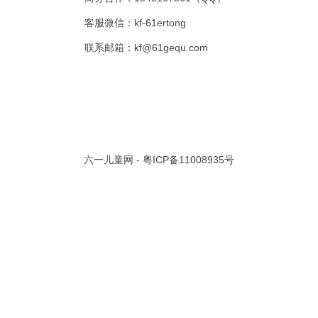
客服微信：kf-61ertong
共 0 页/
0
条记录
联系邮箱：kf@61gequ.com
视频大全
寓言故事的成语
成语故事大全
幼儿园儿歌
儿歌
动漫歌曲大全
交通安全儿歌
少儿歌曲大全
催眠曲
早教儿歌
讲故事视频
儿歌大全100首
生童谣大全
婴幼儿歌曲
经典儿童故事
十万个为什么
故事大全
儿童百科大全
动物童话故事
abcd儿歌
六一儿童网 -
粤ICP备11008935号
歌曲
儿歌串烧100首
四季儿歌
小学生安全儿歌
的儿歌
婴儿摇篮曲
3岁儿童故事
宝宝早教视频
诗歌大全
动物儿歌大全
短篇童话故事
阶梯英语儿歌
全100首
中华好故事
绘本故事
伊索寓言
英语儿歌
新年儿歌
格林故事
中秋节儿歌
全 四字成语
描写人物品质的成语
四字成语大全