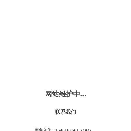
新会员注册
忘记密码？
发布动画
手机版
｜
平板版
｜
收
频
幼儿教育
儿童英语
国学启蒙
魔法学校
故事
十万个为什么
嘟拉单词
嘟拉三字经
嘟拉学汉字
嘟
烧50首
VIP会员升
故事
嘟拉安全教育
嘟拉字母
嘟拉古诗
嘟拉学拼音
嘟
拉古诗
共有嘟拉古诗
0
首
故事
嘟拉文明礼仪
学单词
嘟拉弟子规
嘟拉数学
嘟
网站维护中...
：
不限
今日
本周
本月
故事
教育百科
嘟拉百家姓
颜色城堡
嘟
：
不限
1-2
3-4
5-6
6以上
故事
嘟拉千字文
口语城堡
嘟
：
不限
教育
习惯
智力
动物
爱国
科学
家庭
联系我们
事
嘟
气推荐
最近更新
最受欢迎
最多评论
最高评分
嘟
商务合作：1548167561（QQ）