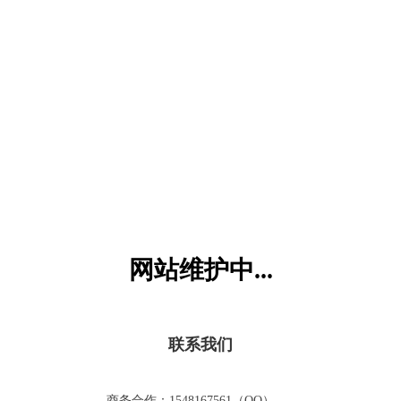
六一儿童网
网站维护中...
联系我们
商务合作：1548167561（QQ）