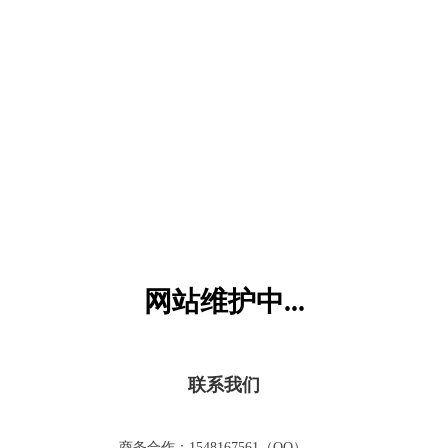
六一儿童网
网站维护中...
联系我们
商务合作：1548167561（QQ）