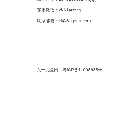
客服微信：kf-61ertong
共 0 页/
0
条记录
联系邮箱：kf@61gequ.com
视频大全
寓言故事的成语
成语故事大全
幼儿园儿歌
儿歌
动漫歌曲大全
交通安全儿歌
少儿歌曲大全
催眠曲
早教儿歌
讲故事视频
儿歌大全100首
生童谣大全
婴幼儿歌曲
经典儿童故事
十万个为什么
故事大全
儿童百科大全
动物童话故事
abcd儿歌
六一儿童网 -
粤ICP备11008935号
歌曲
儿歌串烧100首
四季儿歌
小学生安全儿歌
的儿歌
婴儿摇篮曲
3岁儿童故事
宝宝早教视频
诗歌大全
动物儿歌大全
短篇童话故事
阶梯英语儿歌
全100首
中华好故事
绘本故事
伊索寓言
英语儿歌
新年儿歌
格林故事
中秋节儿歌
全 四字成语
描写人物品质的成语
四字成语大全