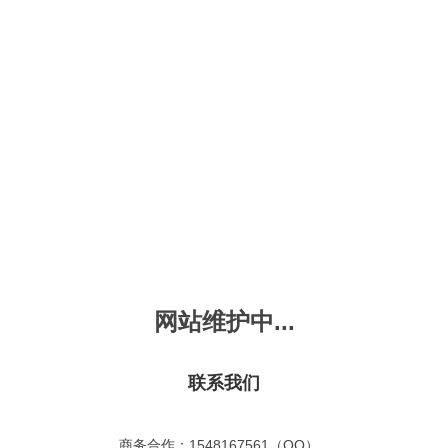
新会员注册
忘记密码？
发布动画
手机版
｜
平板版
｜
收
频
幼儿教育
儿童英语
国学启蒙
魔法学校
故事
十万个为什么
嘟拉单词
嘟拉三字经
嘟拉学汉字
嘟
烧50首
VIP会员升
故事
嘟拉安全教育
嘟拉字母
嘟拉古诗
嘟拉学拼音
嘟
拉古诗
共有嘟拉古诗
0
首
故事
嘟拉文明礼仪
学单词
嘟拉弟子规
嘟拉数学
嘟
网站维护中...
：
不限
今日
本周
本月
故事
教育百科
嘟拉百家姓
颜色城堡
嘟
：
不限
1-2
3-4
5-6
6以上
故事
嘟拉千字文
口语城堡
嘟
：
不限
教育
习惯
智力
动物
爱国
科学
家庭
联系我们
事
嘟
气推荐
最近更新
最受欢迎
最多评论
最高评分
嘟
商务合作：1548167561（QQ）