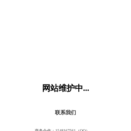
六一儿童网
网站维护中...
联系我们
商务合作：1548167561（QQ）