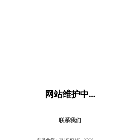
六一儿童网
网站维护中...
联系我们
商务合作：1548167561（QQ）