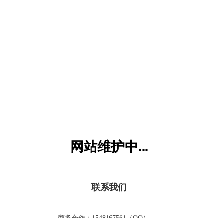
六一儿童网
网站维护中...
联系我们
商务合作：1548167561（QQ）