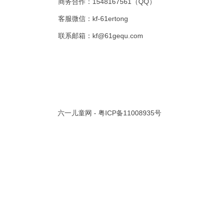
商务合作：1548167561（QQ）
客服微信：kf-61ertong
联系邮箱：kf@61gequ.com
3D版)
014-09-02
.1万
共 1 页/
1
条记录
六一儿童网 -
粤ICP备11008935号
视频大全
寓言故事的成语
成语故事大全
幼儿园儿歌
儿歌
动漫歌曲大全
交通安全儿歌
少儿歌曲大全
催眠曲
早教儿歌
讲故事视频
儿歌大全100首
生童谣大全
婴幼儿歌曲
经典儿童故事
十万个为什么
故事大全
儿童百科大全
动物童话故事
abcd儿歌
歌曲
儿歌串烧100首
四季儿歌
小学生安全儿歌
的儿歌
婴儿摇篮曲
3岁儿童故事
宝宝早教视频