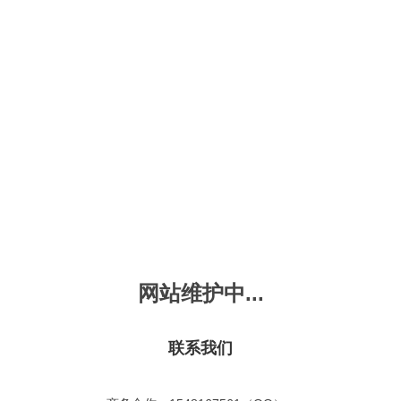
新会员注册
忘记密码？
发布动画
手机版
｜
平板版
｜
收
频
幼儿教育
儿童英语
国学启蒙
魔法学校
故事
十万个为什么
嘟拉单词
嘟拉三字经
嘟拉学汉字
嘟
烧50首
VIP会员升
故事
嘟拉安全教育
嘟拉字母
嘟拉古诗
嘟拉学拼音
嘟
儿歌(3D)
共有嘟拉儿歌(3D)
1
首
故事
嘟拉文明礼仪
学单词
嘟拉弟子规
嘟拉数学
嘟
：
不限
今日
本周
本月
网站维护中...
故事
教育百科
嘟拉百家姓
颜色城堡
嘟
：
不限
1-2
3-4
5-6
6以上
故事
嘟拉千字文
口语城堡
嘟
：
不限
教育
习惯
智力
动物
爱国
科学
家庭
联系我们
事
嘟
气推荐
最近更新
最受欢迎
最多评论
最高评分
嘟