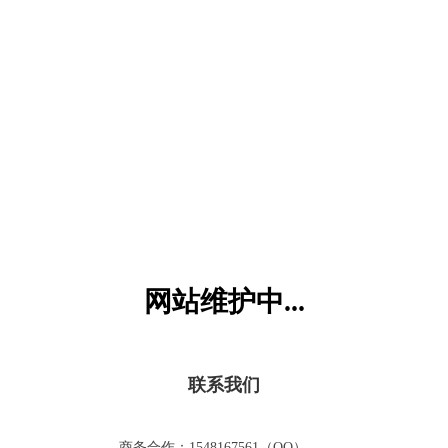
六一儿童网
网站维护中...
联系我们
商务合作：1548167561（QQ）