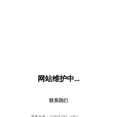
六一儿童网
网站维护中...
联系我们
商务合作：1548167561（QQ）