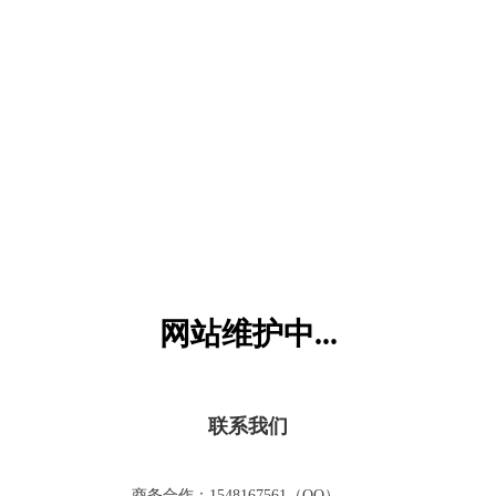
六一儿童网
网站维护中...
联系我们
商务合作：1548167561（QQ）