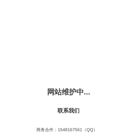
新会员注册
忘记密码？
发布动画
手机版
｜
平板版
｜
收
频
幼儿教育
儿童英语
国学启蒙
魔法学校
故事
十万个为什么
嘟拉单词
嘟拉三字经
嘟拉学汉字
嘟
烧50首
VIP会员升
故事
嘟拉安全教育
嘟拉字母
嘟拉古诗
嘟拉学拼音
嘟
拉童话故事
共有嘟拉童话故事
0
首
网站维护中...
故事
嘟拉文明礼仪
学单词
嘟拉弟子规
嘟拉数学
嘟
：
不限
今日
本周
本月
故事
教育百科
嘟拉百家姓
颜色城堡
嘟
：
不限
1-2
3-4
5-6
6以上
联系我们
故事
嘟拉千字文
口语城堡
嘟
：
不限
教育
习惯
智力
动物
爱国
科学
家庭
事
嘟
商务合作：1548167561（QQ）
气推荐
最近更新
最受欢迎
最多评论
最高评分
嘟