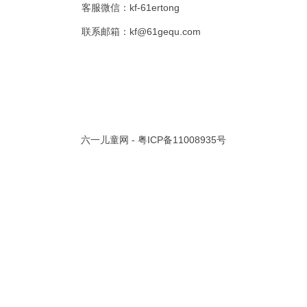
客服微信：kf-61ertong
共 0 页/
0
条记录
联系邮箱：kf@61gequ.com
视频大全
寓言故事的成语
成语故事大全
幼儿园儿歌
儿歌
动漫歌曲大全
交通安全儿歌
少儿歌曲大全
催眠曲
早教儿歌
讲故事视频
儿歌大全100首
生童谣大全
婴幼儿歌曲
经典儿童故事
十万个为什么
故事大全
儿童百科大全
六一儿童网 -
粤ICP备11008935号
动物童话故事
abcd儿歌
歌曲
儿歌串烧100首
四季儿歌
小学生安全儿歌
的儿歌
婴儿摇篮曲
3岁儿童故事
宝宝早教视频
诗歌大全
动物儿歌大全
短篇童话故事
阶梯英语儿歌
全100首
中华好故事
绘本故事
伊索寓言
英语儿歌
新年儿歌
格林故事
中秋节儿歌
全 四字成语
描写人物品质的成语
四字成语大全