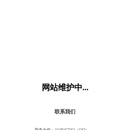
六一儿童网
网站维护中...
联系我们
商务合作：1548167561（QQ）