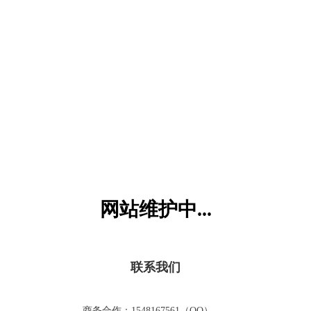
六一儿童网
网站维护中...
联系我们
商务合作：1548167561（QQ）