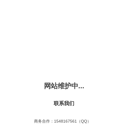
新会员注册
忘记密码？
发布动画
手机版
｜
平板版
｜
收
频
幼儿教育
儿童英语
国学启蒙
魔法学校
故事
十万个为什么
嘟拉单词
嘟拉三字经
嘟拉学汉字
嘟
烧50首
VIP会员升
故事
嘟拉安全教育
嘟拉字母
嘟拉古诗
嘟拉学拼音
嘟
拉童话故事
共有嘟拉童话故事
0
首
网站维护中...
故事
嘟拉文明礼仪
学单词
嘟拉弟子规
嘟拉数学
嘟
：
不限
今日
本周
本月
故事
教育百科
嘟拉百家姓
颜色城堡
嘟
：
不限
1-2
3-4
5-6
6以上
联系我们
故事
嘟拉千字文
口语城堡
嘟
：
不限
教育
习惯
智力
动物
爱国
科学
家庭
事
嘟
商务合作：1548167561（QQ）
气推荐
最近更新
最受欢迎
最多评论
最高评分
嘟