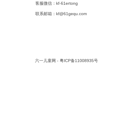
客服微信：kf-61ertong
共 0 页/
0
条记录
联系邮箱：kf@61gequ.com
视频大全
寓言故事的成语
成语故事大全
幼儿园儿歌
儿歌
动漫歌曲大全
交通安全儿歌
少儿歌曲大全
催眠曲
早教儿歌
讲故事视频
儿歌大全100首
生童谣大全
婴幼儿歌曲
经典儿童故事
十万个为什么
故事大全
儿童百科大全
六一儿童网 -
粤ICP备11008935号
动物童话故事
abcd儿歌
歌曲
儿歌串烧100首
四季儿歌
小学生安全儿歌
的儿歌
婴儿摇篮曲
3岁儿童故事
宝宝早教视频
诗歌大全
动物儿歌大全
短篇童话故事
阶梯英语儿歌
全100首
中华好故事
绘本故事
伊索寓言
英语儿歌
新年儿歌
格林故事
中秋节儿歌
全 四字成语
描写人物品质的成语
四字成语大全