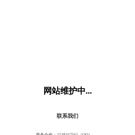
六一儿童网
网站维护中...
联系我们
商务合作：1548167561（QQ）