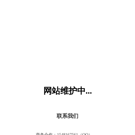
六一儿童网
网站维护中...
联系我们
商务合作：1548167561（QQ）