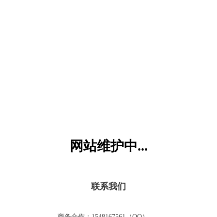
六一儿童网
网站维护中...
联系我们
商务合作：1548167561（QQ）