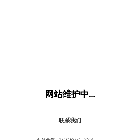
六一儿童网
网站维护中...
联系我们
商务合作：1548167561（QQ）