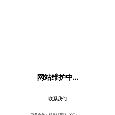
六一儿童网
网站维护中...
联系我们
商务合作：1548167561（QQ）