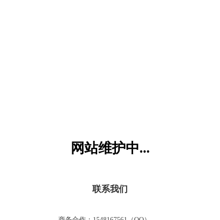
六一儿童网
网站维护中...
联系我们
商务合作：1548167561（QQ）