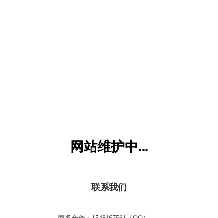
六一儿童网
网站维护中...
联系我们
商务合作：1548167561（QQ）