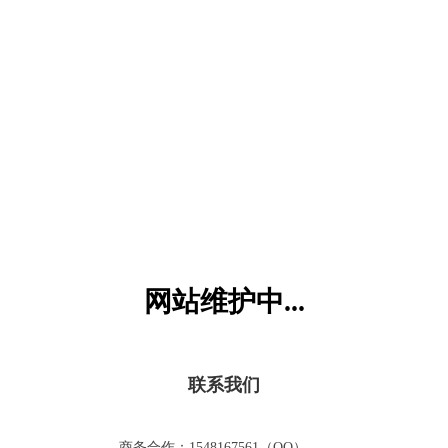
六一儿童网
网站维护中...
联系我们
商务合作：1548167561（QQ）