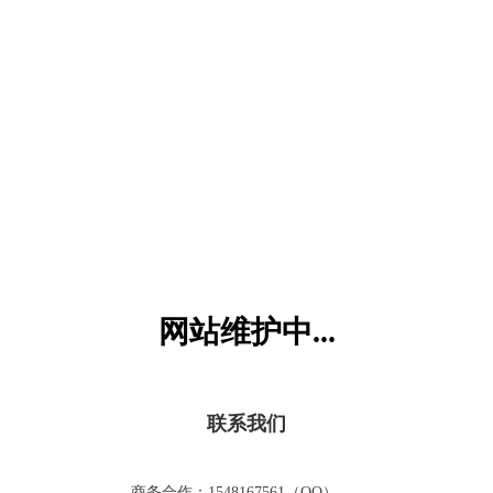
六一儿童网
网站维护中...
联系我们
商务合作：1548167561（QQ）