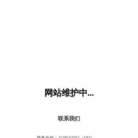
六一儿童网
网站维护中...
联系我们
商务合作：1548167561（QQ）