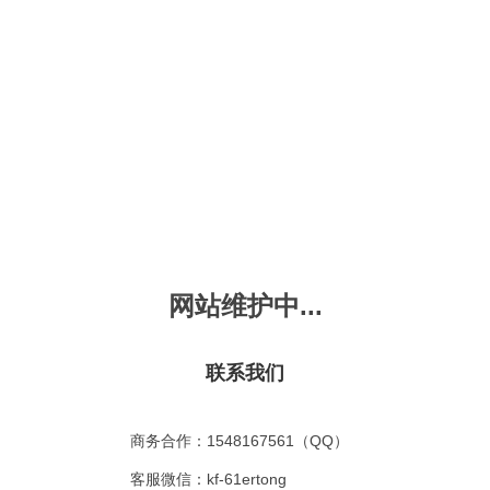
新会员注册
忘记密码？
发布动画
手机版
｜
平板版
｜
收
频
幼儿教育
儿童英语
国学启蒙
魔法学校
故事
十万个为什么
嘟拉单词
嘟拉三字经
嘟拉学汉字
嘟
烧50首
VIP会员升
故事
嘟拉安全教育
嘟拉字母
嘟拉古诗
嘟拉学拼音
嘟
网站维护中...
拉动物故事
共有嘟拉动物故事
0
首
故事
嘟拉文明礼仪
学单词
嘟拉弟子规
嘟拉数学
嘟
：
不限
今日
本周
本月
联系我们
故事
教育百科
嘟拉百家姓
颜色城堡
嘟
：
不限
1-2
3-4
5-6
6以上
故事
嘟拉千字文
口语城堡
嘟
：
不限
教育
习惯
智力
动物
爱国
科学
家庭
商务合作：1548167561（QQ）
事
嘟
气推荐
最近更新
最受欢迎
最多评论
最高评分
客服微信：kf-61ertong
嘟