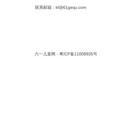
联系邮箱：kf@61gequ.com
共 0 页/
0
条记录
视频大全
寓言故事的成语
成语故事大全
幼儿园儿歌
儿歌
动漫歌曲大全
交通安全儿歌
少儿歌曲大全
催眠曲
早教儿歌
讲故事视频
儿歌大全100首
生童谣大全
婴幼儿歌曲
经典儿童故事
十万个为什么
六一儿童网 -
粤ICP备11008935号
故事大全
儿童百科大全
动物童话故事
abcd儿歌
歌曲
儿歌串烧100首
四季儿歌
小学生安全儿歌
的儿歌
婴儿摇篮曲
3岁儿童故事
宝宝早教视频
诗歌大全
动物儿歌大全
短篇童话故事
阶梯英语儿歌
全100首
中华好故事
绘本故事
伊索寓言
英语儿歌
新年儿歌
格林故事
中秋节儿歌
全 四字成语
描写人物品质的成语
四字成语大全