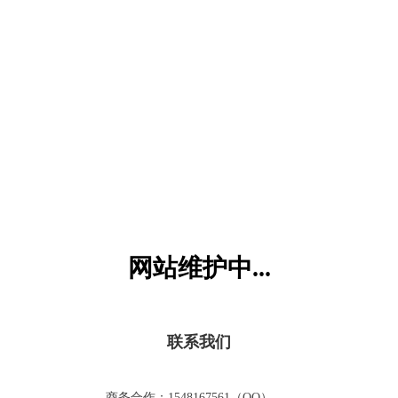
六一儿童网
网站维护中...
联系我们
商务合作：1548167561（QQ）