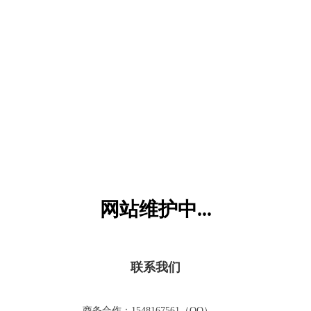
六一儿童网
网站维护中...
联系我们
商务合作：1548167561（QQ）