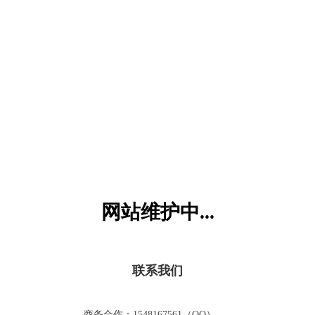
六一儿童网
网站维护中...
联系我们
商务合作：1548167561（QQ）